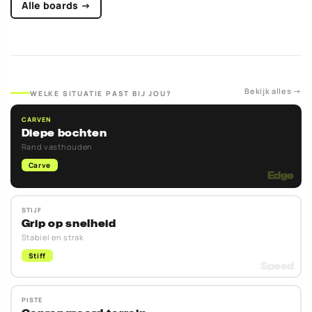
Alle boards →
Bekijk alles →
WELKE SITUATIE PAST BIJ JOU?
CARVEN
Diepe bochten
Rand vasthouden
Carve
STIJF
Grip op snelheid
Stabiel en strak
Stiff
PISTE