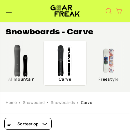
DOORGAAN
NAAR
ARTIKEL
Snowboards - Carve
Allmountain
Carve
Freestyle
Home
Snowboard
Snowboards
Carve
Sorteer op