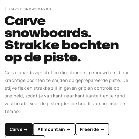
CARVE SNOWBOARDS
Carve
snowboards.
Strakke bochten
op de piste.
Carve boards zijn stijf en directioneel, gebouwd om diepe,
krachtige bochten te snijden op geprepareerde piste. De
stijve flex en strakke zijlijn geven grip en controle op
snelheid, zodat je van kant naar kant kantelt en je rand
vasthoudt. Voor de pisterijder die houdt van precisie en
tempo.
Carve →
Allmountain →
Freeride →