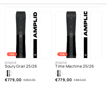
10%
10%
MAA
MAA
153
157
162
155
160
Amplid
Amplid
T
T
Souly Grail 25/26
Time Machine 25/26
€779,00
€779,00
€869,95
€869,00