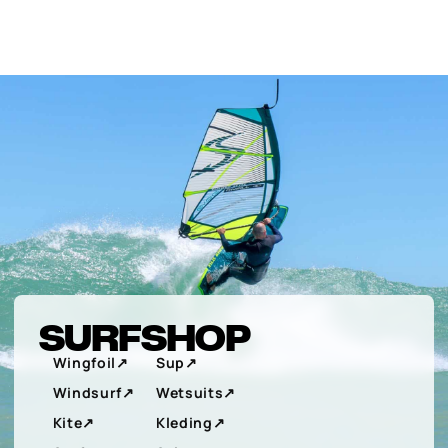
DOORGAAN
NAAR
ARTIKEL
SURFSHOP
Wingfoil
↗︎
Sup
↗︎
Windsurf
↗︎
Wetsuits
↗︎
Kite
↗︎
Kleding
↗︎