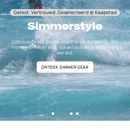
Getest. Vertrouwd. Geselecteerd @ Kaapstad
Simmerstyle
Gebouwd voor power, control en durability. Wij
nemen Simmer elke vakantie mee over de hele
wereld.
ONTDEK SIMMER GEAR