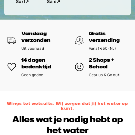
Surf
↗︎
Sale
↗︎
Vandaag
Gratis
verzonden
verzending
Uit voorraad
Vanaf €50 (NL)
14 dagen
2 Shops +
bedenktijd
School
Geen gedoe
Gear up & Go out!
Wings tot wetsuits. Wij zorgen dat jij het water op
kunt.
Alles wat je nodig hebt op
het water