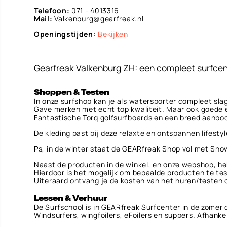
Telefoon:
071 - 4013316
Mail:
Valkenburg@gearfreak.nl
Openingstijden:
Bekijken
Gearfreak Valkenburg ZH: een compleet surfcen
Shoppen & Testen
In onze surfshop kan je als watersporter compleet sl
Gave merken met echt top kwaliteit. Maar ook goede e
Fantastische Torq golfsurfboards en een breed aanbo
De kleding past bij deze relaxte en ontspannen lifesty
Ps, in de winter staat de GEARfreak Shop vol met Sno
Naast de producten in de winkel, en onze webshop, he
Hierdoor is het mogelijk om bepaalde producten te te
Uiteraard ontvang je de kosten van het huren/testen 
Lessen & Verhuur
De Surfschool is in GEARfreak Surfcenter in de zomer 
Windsurfers, wingfoilers, eFoilers en suppers. Afhanke