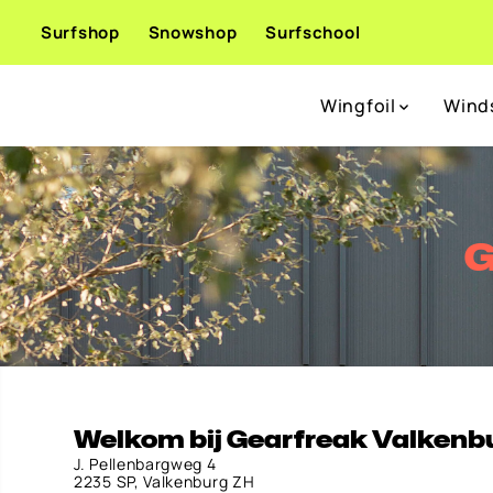
DOORGAAN
Surfshop
Snowshop
Surfschool
NAAR ARTIKEL
Wingfoil
Wind
G
Welkom bij Gearfreak Valkenb
J. Pellenbargweg 4
2235 SP, Valkenburg ZH