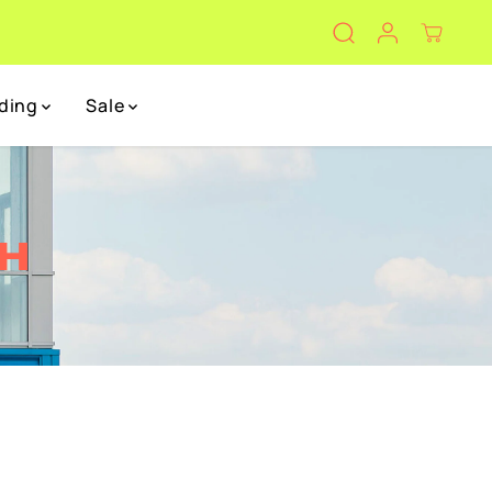
eding
Sale
ZH