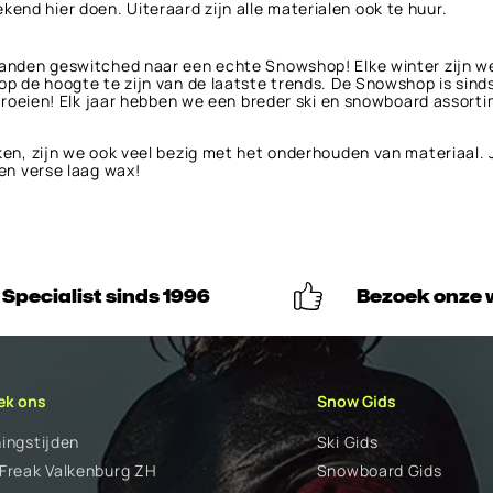
ekend hier doen. Uiteraard zijn alle materialen ook te huur.
den geswitched naar een echte Snowshop! Elke winter zijn we e
 de hoogte te zijn van de laatste trends. De Snowshop is sind
groeien! Elk jaar hebben we een breder ski en snowboard assort
n, zijn we ook veel bezig met het onderhouden van materiaal. J
en verse laag wax!
Specialist sinds 1996
Bezoek onze 
ek ons
Snow Gids
ingstijden
Ski Gids
Freak Valkenburg ZH
Snowboard Gids