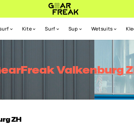
surf
Kite
Surf
Sup
Wetsuits
Kl
earFreak Valkenburg 
urg ZH