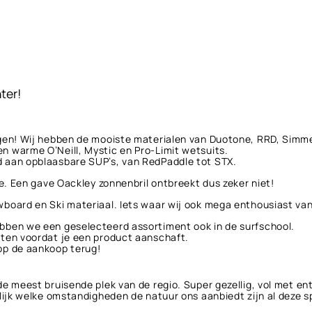
ter!
agen! Wij hebben de mooiste materialen van Duotone, RRD, Simme
n warme O’Neill, Mystic en Pro-Limit wetsuits.
d aan opblaasbare SUP’s, van RedPaddle tot STX.
le. Een gave Oackley zonnenbril ontbreekt dus zeker niet!
wboard en Ski materiaal. Iets waar wij ook mega enthousiast va
bben we een geselecteerd assortiment ook in de surfschool.
sten voordat je een product aanschaft.
op de aankoop terug!
de meest bruisende plek van de regio. Super gezellig, vol met e
lijk welke omstandigheden de natuur ons aanbiedt zijn al deze sp