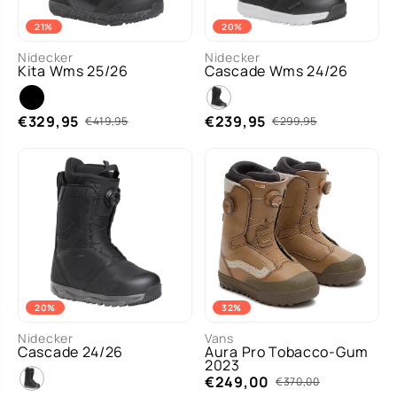
21%
20%
5.5
6.0
6.5
5.5
6.0
6.5
Nidecker
Nidecker
Kita Wms 25/26
MAA
Cascade Wms 24/26
MAA
7.0
7.5
7.0
7.5
T
T
5 more
5 more
€329,95
€239,95
€419,95
€299,95
20%
32%
7.0
7.5
8.0
Nidecker
Vans
Cascade 24/26
MAA
Aura Pro Tobacco-Gum
8.5
9.0
2023
T
8 more
€249,00
€370,00