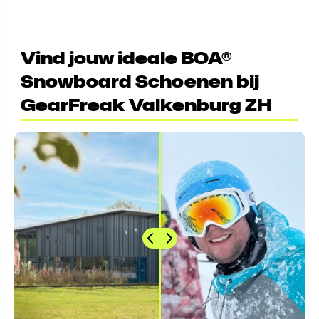
pasvorm blijft het belangrijkst.
onderdelen en draden zijn vervangbaar. Loop bij problemen
even binnen in Valkenburg, dan kijken we wat er mogelijk is.
Vind jouw ideale BOA®
Snowboard Schoenen bij
GearFreak Valkenburg ZH