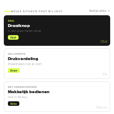
Bekijk alles →
WELKE SITUATIE PAST BIJ JOU?
SNEL
Draaiknop
In een paar tellen strak
Fast
GELIJKMATIG
Drukverdeling
Staaldraad over je voet
Even
MET HANDSCHOENEN
Makkelijk bedienen
Ook in de kou
Easy