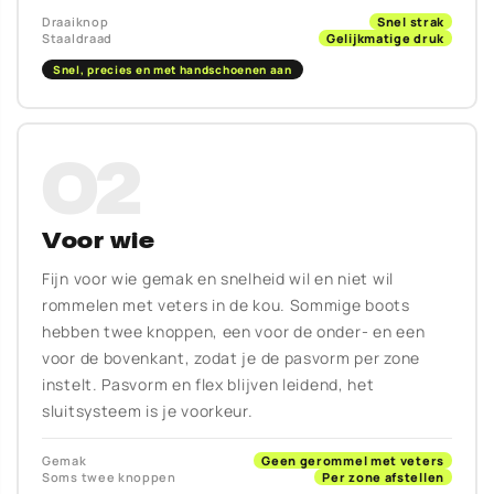
Draaiknop
Snel strak
Staaldraad
Gelijkmatige druk
Snel, precies en met handschoenen aan
02
Voor wie
Fijn voor wie gemak en snelheid wil en niet wil
rommelen met veters in de kou. Sommige boots
hebben twee knoppen, een voor de onder- en een
voor de bovenkant, zodat je de pasvorm per zone
instelt. Pasvorm en flex blijven leidend, het
sluitsysteem is je voorkeur.
Gemak
Geen gerommel met veters
Soms twee knoppen
Per zone afstellen