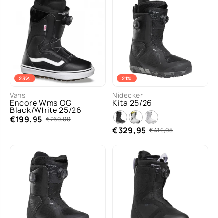
23%
21%
7.0
7.5
8.0
Vans
Nidecker
Encore Wms OG
Kita 25/26
MAA
8.5
9.0
Black/White 25/26
T
€199,95
7 more
€260,00
€329,95
€419,95