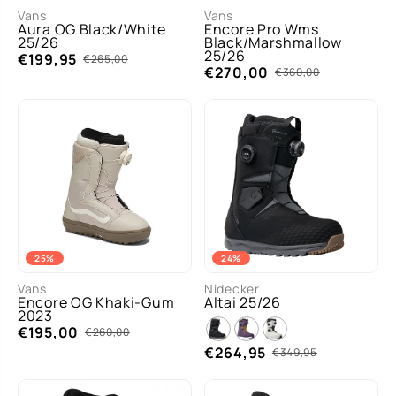
Vans
Vans
Aura OG Black/White
Encore Pro Wms
25/26
Black/Marshmallow
25/26
€199,95
€265,00
€270,00
€360,00
25%
24%
7.0
7.5
8.0
Vans
Nidecker
Encore OG Khaki-Gum
Altai 25/26
MAA
8.5
9.0
2023
T
€195,00
8 more
€260,00
€264,95
€349,95