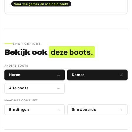
Voor wie gemak en snelheid zoekt
SHOP GERICHT
Bekijk ook
deze boots.
ANDERE BOOTS
Heren
Dames
→
→
Alle boots
→
MAAK HET COMPLEET
Bindingen
Snowboards
→
→