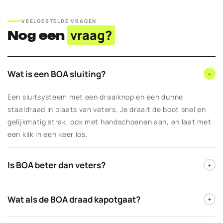
VEELGESTELDE VRAGEN
Nog een
vraag?
Wat is een BOA sluiting?
−
Een sluitsysteem met een draaiknop en een dunne
staaldraad in plaats van veters. Je draait de boot snel en
gelijkmatig strak, ook met handschoenen aan, en laat met
een klik in een keer los.
Is BOA beter dan veters?
+
Niet per se beter, wel anders. BOA is sneller en verdeelt de
Wat als de BOA draad kapotgaat?
+
druk gelijkmatig, veters laten je heel gericht per stukje
afstellen. Het is vooral een kwestie van voorkeur. De
Het BOA-systeem heeft doorgaans garantie op de