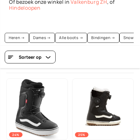
Of bezoek onze winkel in
Valkenburg ZH
, of
Hindeloopen
Heren →
Dames →
Alle boots →
Bindingen →
Snowboa
Sorteer op
24%
25%