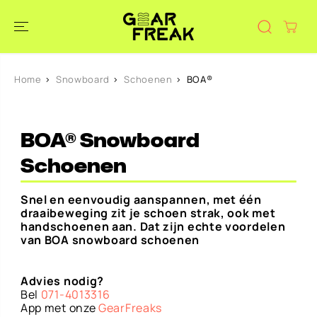
DOORGAAN
NAAR
ARTIKEL
Home
Snowboard
Schoenen
BOA®
BOA® Snowboard
Schoenen
Snel en eenvoudig aanspannen, met één
draaibeweging zit je schoen strak, ook met
handschoenen aan. Dat zijn echte voordelen
van BOA snowboard schoenen
Advies nodig?
Bel
071-4013316
App met onze
GearFreaks