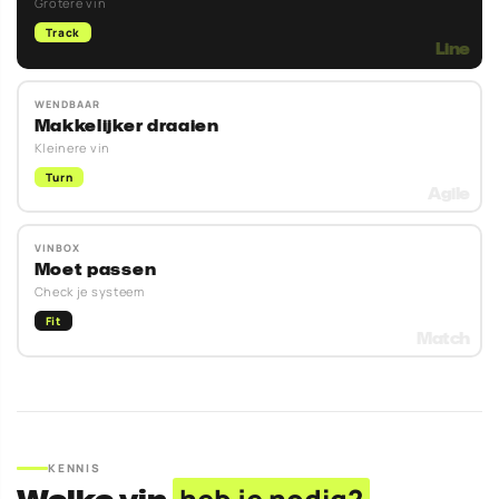
Grotere vin
Track
WENDBAAR
Makkelijker draaien
Kleinere vin
Turn
VINBOX
Moet passen
Check je systeem
Fit
KENNIS