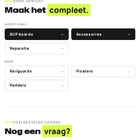
SHOP GERICHT
Maak het
compleet.
HOORT ERBIJ
SUP boards
Accessoires
→
→
Reparatie
→
MEER
Railguards
Floaters
→
→
Peddels
→
VEELGESTELDE VRAGEN
Nog een
vraag?