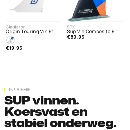
MAA
9"
Gladiator
STX
T
Origin Touring Vin 9"
Sup Vin Composite 9''
€89,95
€19,95
SUP VINNEN
SUP vinnen.
Koersvast en
stabiel onderweg.