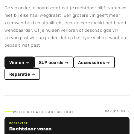
De vin onder je board zorgt dat je rechtdoor blijft varen en
niet bij elke haal wegdraait. Een grotere vin geeft meer
koersvastheid en stabiliteit, een kleinere maakt het board
wendbaarder. Of je nu een verloren of beschadigde vin
vervangt of wilt upgraden: let op het type vinbox, want dat
bepaalt wat past.
Vinnen →
SUP boards →
Accessoires →
Reparatie →
Bekijk alles →
WELKE SITUATIE PAST BIJ JOU?
KOERSVAST
Rechtdoor varen