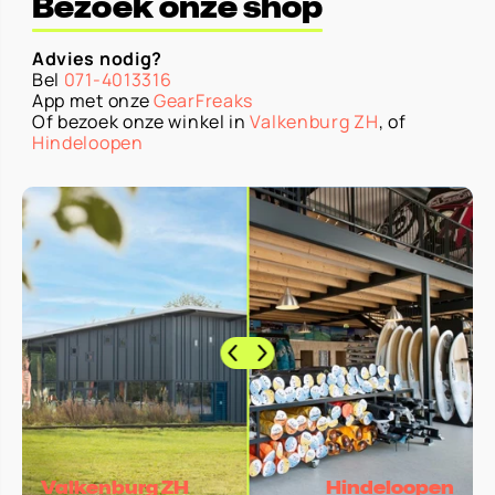
Bezoek onze shop
Advies nodig?
Bel
071-4013316
App met onze
GearFreaks
Of bezoek onze winkel in
Valkenburg ZH
, of
Hindeloopen
Valkenburg ZH
Hindeloopen