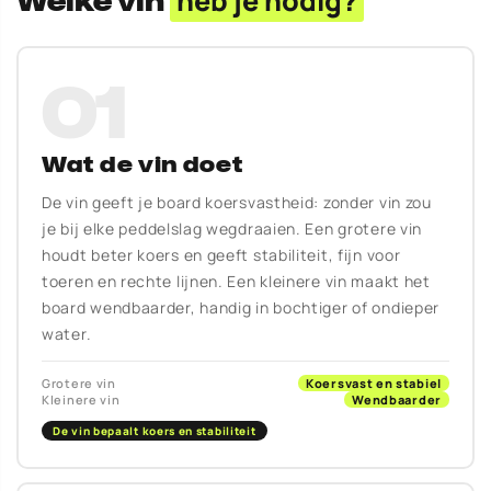
Welke vin
heb je nodig?
01
Wat de vin doet
De vin geeft je board koersvastheid: zonder vin zou
je bij elke peddelslag wegdraaien. Een grotere vin
houdt beter koers en geeft stabiliteit, fijn voor
toeren en rechte lijnen. Een kleinere vin maakt het
board wendbaarder, handig in bochtiger of ondieper
water.
Grotere vin
Koersvast en stabiel
Kleinere vin
Wendbaarder
De vin bepaalt koers en stabiliteit