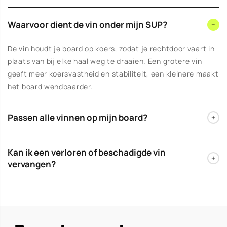
Waarvoor dient de vin onder mijn SUP?
−
De vin houdt je board op koers, zodat je rechtdoor vaart in
plaats van bij elke haal weg te draaien. Een grotere vin
geeft meer koersvastheid en stabiliteit, een kleinere maakt
het board wendbaarder.
Passen alle vinnen op mijn board?
+
Nee, dat hangt af van je vinbox. Er zijn verschillende
Kan ik een verloren of beschadigde vin
systemen, zoals een US-box of een click-systeem. De vin
+
vervangen?
moet bij jouw box passen. Geef je board door, dan zoeken
we de juiste.
Ja. Geef het boardtype en het vinsysteem door, dan zoeken
we een passende vervangende vin. Twijfel je over de
montage, dan helpen we je in onze werkplaats.