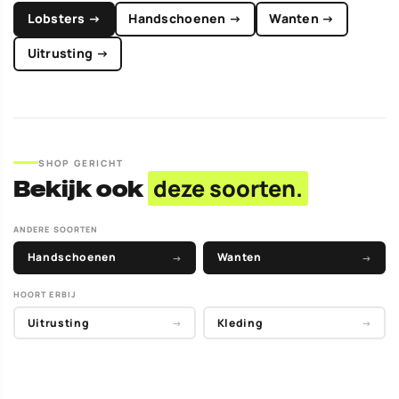
Lobsters →
Handschoenen →
Wanten →
Uitrusting →
SHOP GERICHT
Bekijk ook
deze soorten.
ANDERE SOORTEN
Handschoenen
Wanten
→
→
HOORT ERBIJ
Uitrusting
Kleding
→
→