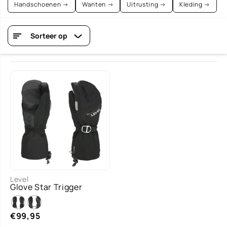
Handschoenen →
Wanten →
Uitrusting →
Kleding →
Sorteer op
S/M
M
M/L
Level
Glove Star Trigger
MAA
XXXL
L
T
2 more
€99,95