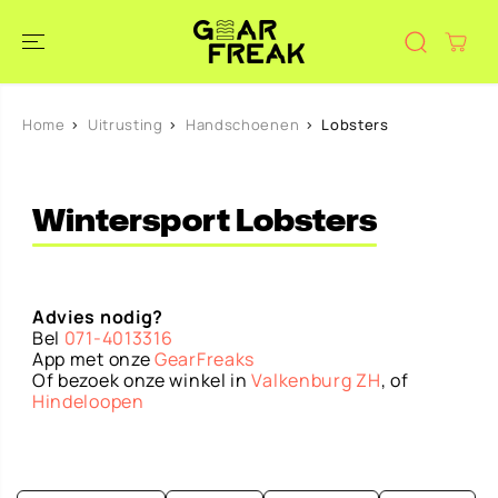
DOORGAAN
NAAR
ARTIKEL
Home
Uitrusting
Handschoenen
Lobsters
Wintersport Lobsters
Advies nodig?
Bel
071-4013316
App met onze
GearFreaks
Of bezoek onze winkel in
Valkenburg ZH
, of
Hindeloopen