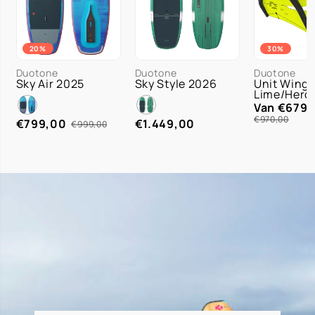
20%
30%
MAA
5'0"
5'2"
5'9"
Duotone
Duotone
Duotone
MAA
T
Sky Air 2025
Sky Style 2026
Unit Wing 
T
5'4"
Lime/Hero
Van €679,
€970,00
€799,00
€1.449,00
€999,00