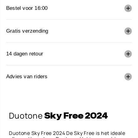
V
E
Bestel voor 16:00
R
B
A
A
Gratis verzending
R
14 dagen retour
Advies van riders
Sky Free 2024
TIJDELIJK NIET LEVERBAAR
Duotone
Sky Free 2024
Duotone Sky Free 2024 De Sky Free is het ideale