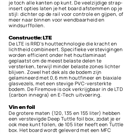
je toch alle kanten op kunt. De veelzijdige strap-
insert opties laten je het board afstemmen op je
stijl: dichter op de rail voor controle en gijpen, of
meer naar binnen voor wendbaarheid en
windsurffoilen.
Constructie: LTE
De LTE is RRD's houttechnologie die kracht en
lichtheid combineert. Specifieke verstevigingen
worden efficient onder het houtlaminaat
geplaatst om de meest belaste delen te
versterken, terwijl minder belaste zones lichter
blijven. Zowel het dek als de bodem zijn
gelamineerd met 0,6 mm houtfineer en biaxiale
glasvezels, met een stevige PVC-versterkte
bodem. De Firemove is ook verkrijgbaar in de LTD
(carbon innegra) en E-Tech uitvoering.
Vin en foil
De grotere maten (120, 135 en 155 liter) hebben
een verstevigde Deep Tuttle foil box, zodat je er
ook mee kunt foilen, de 105 liter heeft een Tuttle
box. Het board wordt geleverd met een MFC