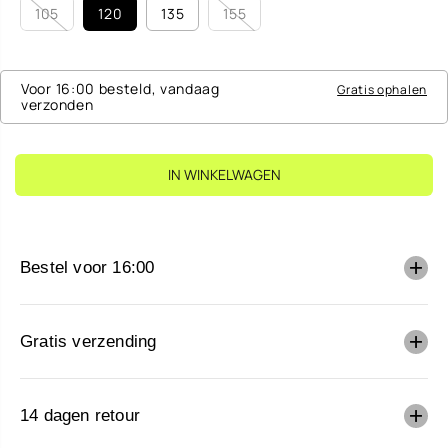
O
E
P
105
120
135
155
P
P
A
P
R
A
R
I
R
I
J
D
J
S
Voor 16:00 besteld, vandaag
Gratis ophalen
S
verzonden
IN WINKELWAGEN
Bestel voor 16:00
Gratis verzending
14 dagen retour