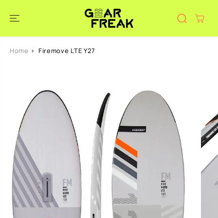
DOORGAAN
NAAR
ARTIKEL
Home
Firemove LTE Y27
GA NAAR
PRODUCTINF
ORMATIE