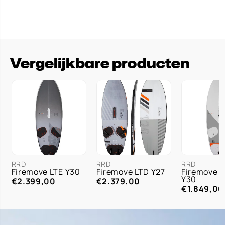
Vergelijkbare producten
RRD
RRD
RRD
Firemove LTE Y30
Firemove LTD Y27
Firemove 
Y30
€2.399,00
€2.379,00
€1.849,00