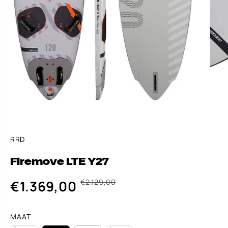
RRD
Firemove LTE Y27
N
J
€1.369,00
€2.129,00
V
O
I
35%
E
R
J
R
M
B
K
A
E
MAAT
O
L
S