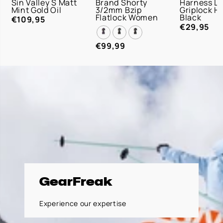
Sin Valley S Matt
Brand Shorty
Harness Li
36 / S
Mint Gold Oil
3/2mm Bzip
Griplock H
MAA
Flatlock Women
38 / M
Black
€109,95
T
€29,95
40 / L
42 / XL
€99,99
GearFreak
Experience our expertise