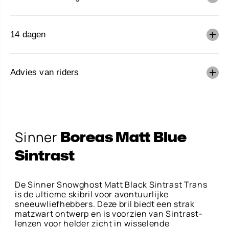
V
E
R
B
A
14 dagen
A
R
Advies van riders
Boreas Matt Blue
TIJDELIJK NIET LEVERBAAR
Sintrast
Sinner
Boreas Matt Blue
Sintrast
De Sinner Snowghost Matt Black Sintrast Trans
is de ultieme skibril voor avontuurlijke
sneeuwliefhebbers. Deze bril biedt een strak
matzwart ontwerp en is voorzien van Sintrast-
lenzen voor helder zicht in wisselende