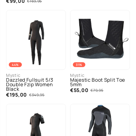
€99,00
€169,95
44%
31%
Mystic
Mystic
Dazzled Fullsuit 5/3
Majestic Boot Split Toe
Double Fzip Women
5mm
Black
€55,00
€79,95
€195,00
€349,95