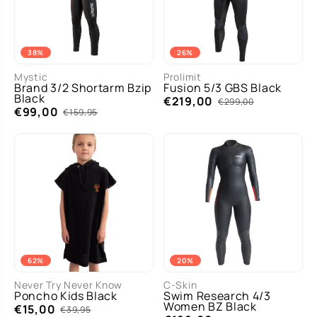
38%
26%
Mystic
Prolimit
Brand 3/2 Shortarm Bzip
Fusion 5/3 GBS Black
Black
€219,00
€299,00
€99,00
€159,95
62%
20%
Never Try Never Know
C-Skin
Poncho Kids Black
Swim Research 4/3
Women BZ Black
€15,00
€39,95