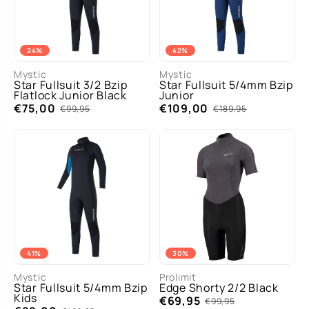
24%
42%
Mystic
Mystic
Star Fullsuit 3/2 Bzip
Star Fullsuit 5/4mm Bzip
Flatlock Junior Black
Junior
€75,00
€109,00
€99,95
€189,95
41%
30%
Mystic
Prolimit
Star Fullsuit 5/4mm Bzip
Edge Shorty 2/2 Black
Kids
€69,95
€99,95