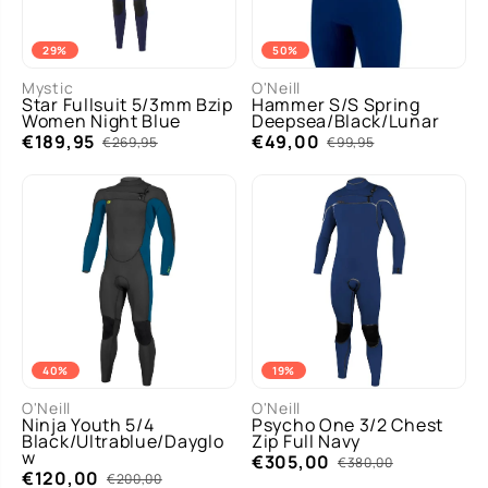
29%
50%
Mystic
O'Neill
Star Fullsuit 5/3mm Bzip
Hammer S/S Spring
Women Night Blue
Deepsea/Black/Lunar
€189,95
€49,00
€269,95
€99,95
40%
19%
O'Neill
O'Neill
Ninja Youth 5/4
Psycho One 3/2 Chest
Black/Ultrablue/Dayglo
Zip Full Navy
w
€305,00
€380,00
€120,00
€200,00