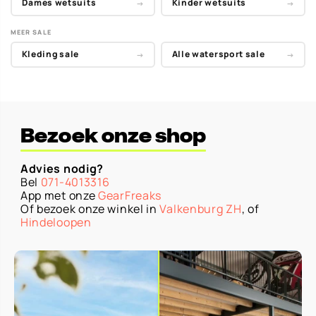
Dames wetsuits
Kinder wetsuits
→
→
MEER SALE
Kleding sale
Alle watersport sale
→
→
Bezoek onze shop
Advies nodig?
Bel
071-4013316
App met onze
GearFreaks
Of bezoek onze winkel in
Valkenburg ZH
, of
Hindeloopen