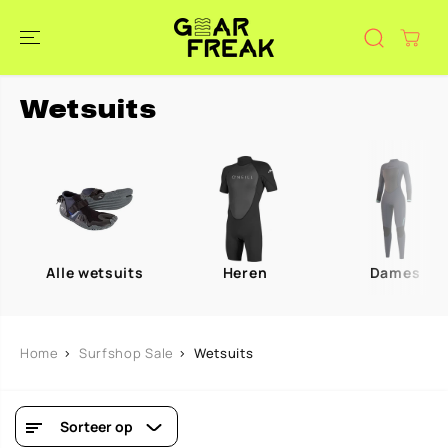
DOORGAAN
NAAR
ARTIKEL
Wetsuits
Alle wetsuits
Heren
Dames
Home
Surfshop Sale
Wetsuits
Sorteer op