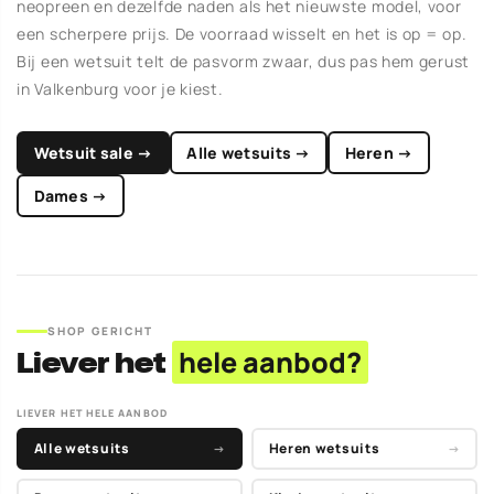
neopreen en dezelfde naden als het nieuwste model, voor
een scherpere prijs. De voorraad wisselt en het is op = op.
Bij een wetsuit telt de pasvorm zwaar, dus pas hem gerust
in Valkenburg voor je kiest.
Wetsuit sale →
Alle wetsuits →
Heren →
Dames →
SHOP GERICHT
Liever het
hele aanbod?
LIEVER HET HELE AANBOD
Alle wetsuits
Heren wetsuits
→
→