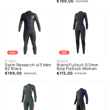
€199,00
€249,00
20%
36%
C-Skin
Mystic
Swim Research 4/3 Men
Brand Fullsuit 3/2mm
BZ Black
Bzip Flatlock Woman
€199,00
€115,00
€249,00
€179,95