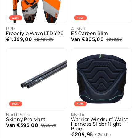
43%
10%
RRD
AL360
Freestyle Wave LTD Y26
E3 Carbon Slim
€1.399,00
Van €805,00
€2.469,00
€900,00
25%
15%
North Sails
Mystic
Skinny Pro Mast
Warrior Windsurf Waist
Harness Slider Night
Van €395,00
€529,00
Blue
€209,95
€249,00