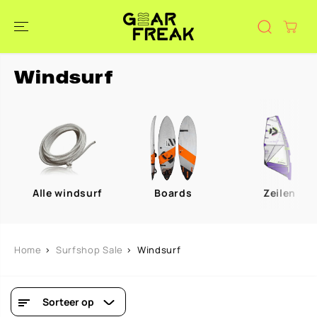
DOORGAAN
NAAR
ARTIKEL
Windsurf
Alle windsurf
Boards
Zeilen
Home
Surfshop Sale
Windsurf
Sorteer op