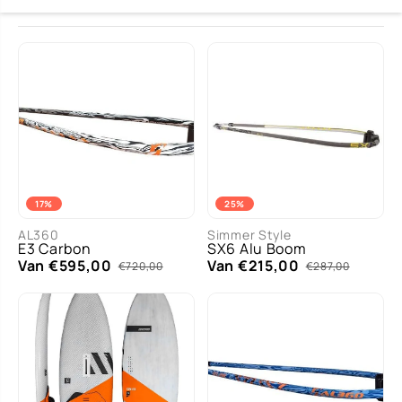
17%
25%
AL360
Simmer Style
E3 Carbon
SX6 Alu Boom
Van €595,00
Van €215,00
€720,00
€287,00