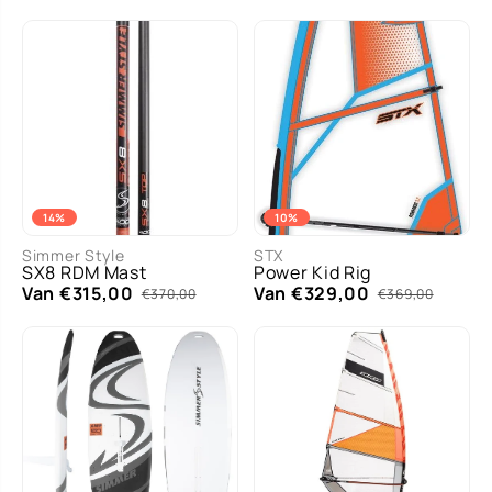
14%
10%
Simmer Style
STX
SX8 RDM Mast
Power Kid Rig
Van €315,00
Van €329,00
€370,00
€369,00