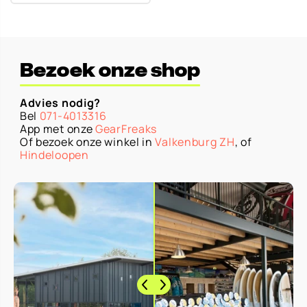
Bezoek onze shop
Advies nodig?
Bel
071-4013316
App met onze
GearFreaks
Of bezoek onze winkel in
Valkenburg ZH
, of
Hindeloopen