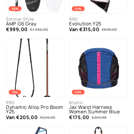
26%
54%
Simmer Style
RRD
AMP G6 Gray
Evolution Y25
€999,00
Van €315,00
€1.350,00
€690,00
16%
23%
RRD
Mystic
Dynamic Alloy Pro Boom
Jax Waist Harness
Y25
Women Summer Blue
Van €205,00
€175,00
€245,00
€229,95