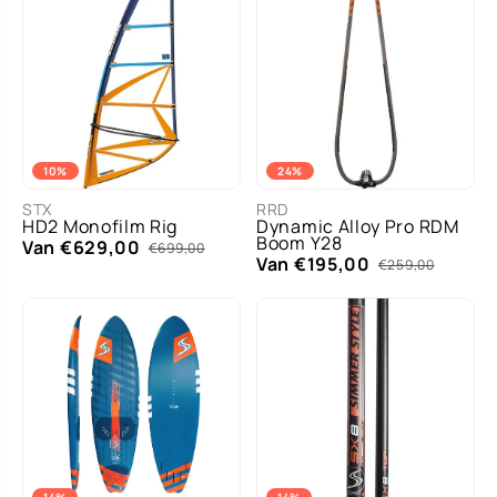
10%
24%
STX
RRD
HD2 Monofilm Rig
Dynamic Alloy Pro RDM
Boom Y28
Van €629,00
€699,00
Van €195,00
€259,00