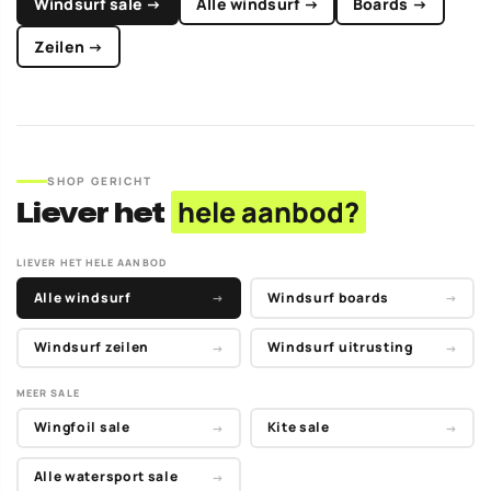
Windsurf sale →
Alle windsurf →
Boards →
Zeilen →
SHOP GERICHT
Liever het
hele aanbod?
LIEVER HET HELE AANBOD
Alle windsurf
Windsurf boards
→
→
Windsurf zeilen
Windsurf uitrusting
→
→
MEER SALE
Wingfoil sale
Kite sale
→
→
Alle watersport sale
→