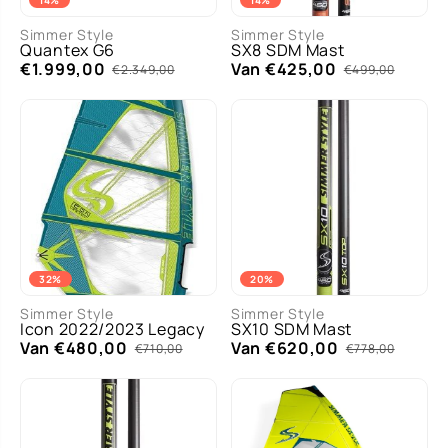
14%
14%
Simmer Style
Simmer Style
Quantex G6
SX8 SDM Mast
€1.999,00
Van €425,00
€2.349,00
€499,00
32%
20%
Simmer Style
Simmer Style
Icon 2022/2023 Legacy
SX10 SDM Mast
Van €480,00
Van €620,00
€710,00
€778,00